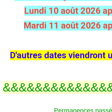
Lundi 10 août 2026 a
Mardi 11 août 2026 a
D'autres dates viendront 
&&&&&&&&&&&&&
Permanences passé